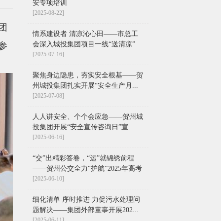
安专项培训
[2025-08-22]
团
情系建设者 清凉沁心田——市总工
参
会深入城投集团项目一线“送清凉”
[2025-07-16]
聚焦身边隐患，夯实安全根基——贺
州城投集团扎实开展“安全生产月...
[2025-07-08]
人人讲安全、个个会应急——贺州城
投集团开展“安全宣传咨询日”宣...
[2025-06-16]
“交”出精彩答卷，“运”就锦绣前程
——贺州公交全力“护航”2025年高考
[2025-06-10]
细化清单 序时推进 力促污水处理问
题解决——集团外部董事开展202...
[2025-06-11]