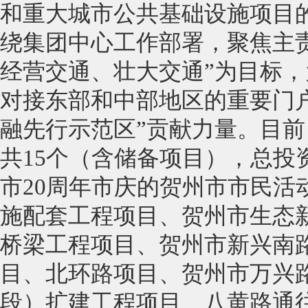
和重大城市公共基础设施项目
绕集团中心工作部署，聚焦主
经营交通、壮大交通”为目标
对接东部和中部地区的重要门
融先行示范区”贡献力量。目
共15个（含储备项目），总投资
市20周年市庆的贺州市市民活
施配套工程项目、贺州市生态
桥梁工程项目、贺州市新兴南
目、北环路项目、贺州市万兴
段）扩建工程项目、八黄路通