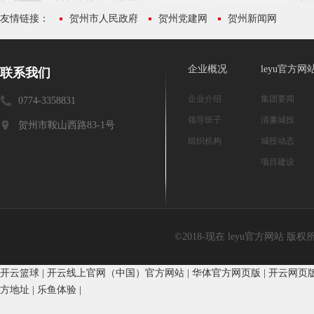
友情链接：
贺州市人民政府
贺州党建网
贺州新闻网
企业概况
leyu官方网
联系我们
企业介绍
集团要闻
0774-3358831
领导班子
清廉城投
贺州市鞍山西路83-1号
组织机构
城投动态
项目建设
©2018-现在 leyu官方网站 
开云篮球
|
开云线上官网（中国）官方网站
|
华体官方网页版
|
开云网页
方地址
|
乐鱼体验
|