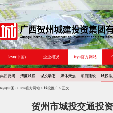
leyu(中国)
企业概况
leyu官方网站
集团要闻
清廉城投
城投动态
媒体聚焦
项目建设
城投推
leyu(中国) >
leyu官方网站
>
城投推广
> 正文
贺州市城投交通投