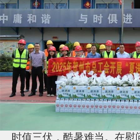
时值三伏，酷暑难当。在慰