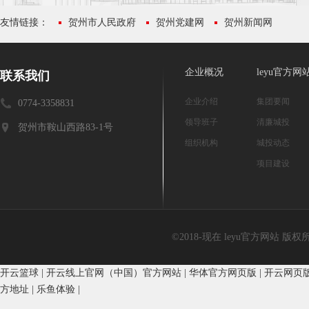
友情链接：
贺州市人民政府
贺州党建网
贺州新闻网
企业概况
leyu官方网
联系我们
企业介绍
集团要闻
0774-3358831
领导班子
清廉城投
贺州市鞍山西路83-1号
组织机构
城投动态
项目建设
©2018-现在 leyu官方网站 
开云篮球
|
开云线上官网（中国）官方网站
|
华体官方网页版
|
开云网页
方地址
|
乐鱼体验
|