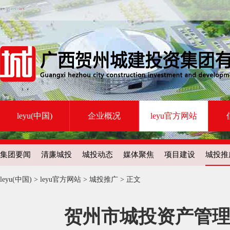
leyu(中国)
企业概况
leyu官方网站
集团要闻
清廉城投
城投动态
媒体聚焦
项目建设
城投推
leyu(中国) >
leyu官方网站
>
城投推广
> 正文
贺州市城投资产管