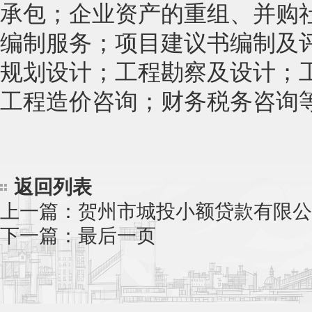
承包；企业资产的重组、并购
编制服务；项目建议书编制及
规划设计；工程勘察及设计；
工程造价咨询；财务税务咨询
返回列表
上一篇：
贺州市城投小额贷款有限公
下一篇：
最后一页