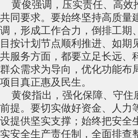
黄俊强调，压实责任、高效
共同要求。要始终坚持高质量
调，形成工作合力，倒排工期
目按计划节点顺利推进、如期
共服务方面，都要立足长远、
群众需求为导向，优化功能布
项目真正惠及民生。
黄俊指出，强化保障、守住
前提。要切实做好资金、人力
设提供坚实支撑；始终把安全
实安全生产责任制，全面排查