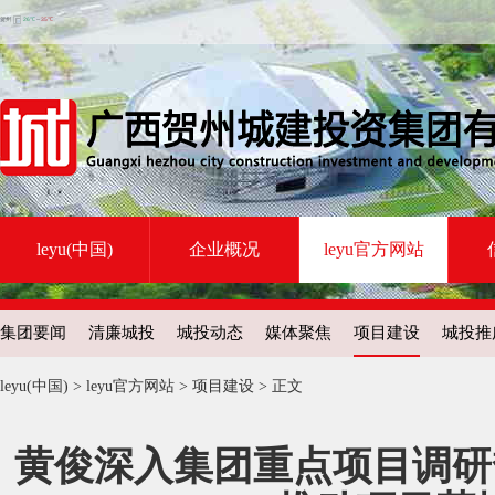
leyu(中国)
企业概况
leyu官方网站
集团要闻
清廉城投
城投动态
媒体聚焦
项目建设
城投推
leyu(中国) >
leyu官方网站
>
项目建设
> 正文
黄俊深入集团重点项目调研